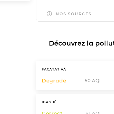
NOS SOURCES
Découvrez la polluti
FACATATIVÁ
Dégradé
50
AQI
IBAGUÉ
Correct
41
AQI