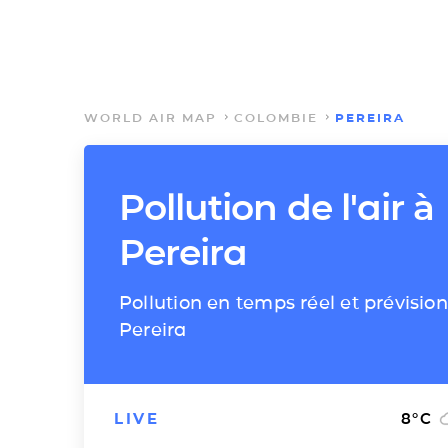
WORLD AIR MAP
COLOMBIE
PEREIRA
Pollution de l'air à
Pereira
Pollution en temps réel et prévision
Pereira
LIVE
8
°C