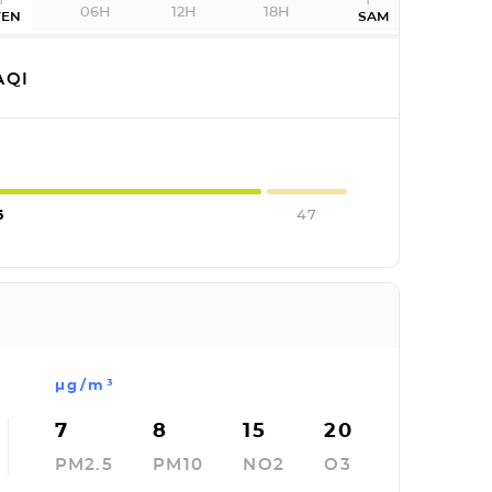
06H
12H
18H
VEN
SAM
AQI
6
47
µg/m³
7
8
15
20
PM2.5
PM10
NO2
O3