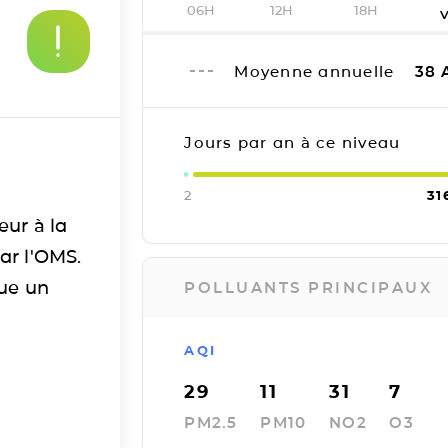
06H
12H
18H
Moyenne annuelle
38
Jours par an à ce niveau
2
31
eur à la
ar l'OMS.
tue un
POLLUANTS PRINCIPAUX
AQI
29
11
31
7
PM2.5
PM10
NO2
O3