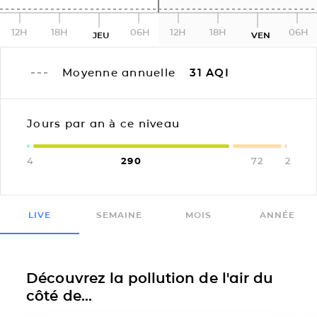
12H
18H
06H
12H
18H
06H
JEU
VEN
Moyenne annuelle
31
AQI
Jours par an à ce niveau
4
290
72
2
LIVE
SEMAINE
MOIS
ANNÉE
Découvrez la pollution de l'air du
côté de...