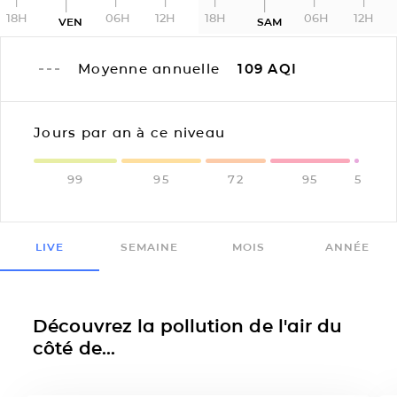
18H
06H
12H
18H
06H
12H
VEN
SAM
Moyenne annuelle
109
AQI
Jours par an à ce niveau
99
95
72
95
5
LIVE
SEMAINE
MOIS
ANNÉE
Découvrez la pollution de l'air du
côté de...