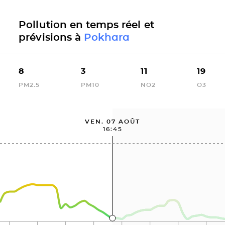
Pollution en temps réel et
prévisions à
Pokhara
8
3
11
19
PM2.5
PM10
NO2
O3
VEN. 07 AOÛT
16:45