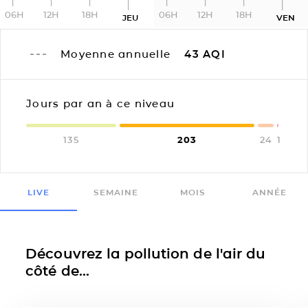
06H
12H
18H
06H
12H
18H
JEU
VEN
Moyenne annuelle
43
AQI
Jours par an à ce niveau
135
203
24
1
LIVE
SEMAINE
MOIS
ANNÉE
Découvrez la pollution de l'air du
côté de...