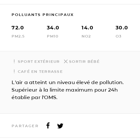
POLLUANTS PRINCIPAUX
72.0
34.0
14.0
30.0
PM2.5
PM10
NO2
O3
SPORT EXTÉRIEUR
SORTIR BÉBÉ
CAFÉ EN TERRASSE
L'air a atteint un niveau élevé de pollution.
Supérieur à la limite maximum pour 24h
établie par l'OMS.
PARTAGER