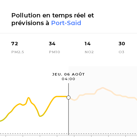
Pollution en temps réel et
prévisions à
Port-Saïd
72
34
14
30
PM2.5
PM10
NO2
O3
JEU. 06 AOÛT
04:00