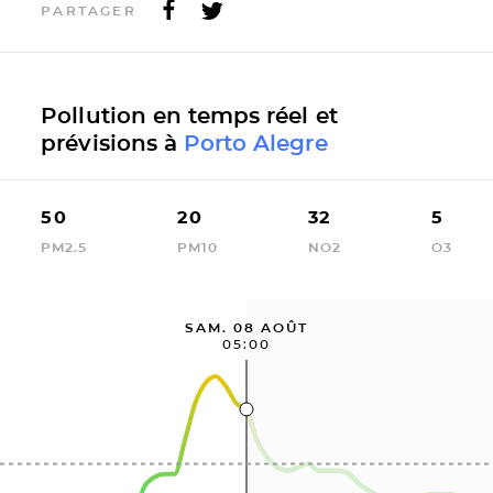
PARTAGER
Pollution en temps réel et
prévisions à
Porto Alegre
50
20
32
5
PM2.5
PM10
NO2
O3
SAM. 08 AOÛT
05:00