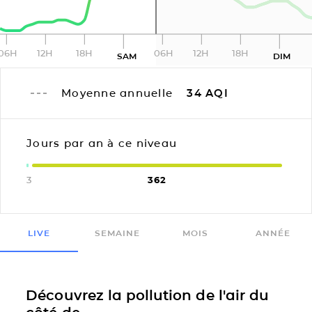
06H
12H
18H
06H
12H
18H
SAM
DIM
Moyenne annuelle
34
AQI
Jours par an à ce niveau
3
362
LIVE
SEMAINE
MOIS
ANNÉE
Découvrez la pollution de l'air du