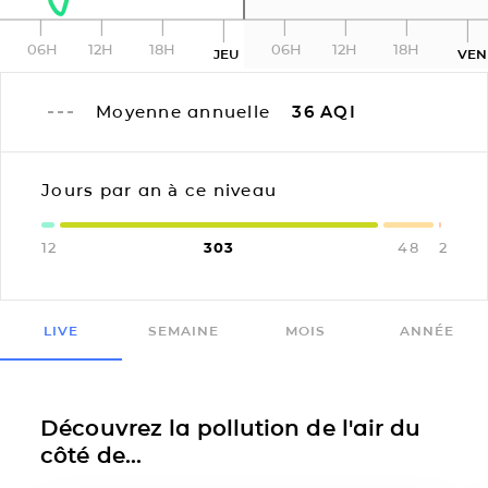
06H
12H
18H
06H
12H
18H
JEU
VEN
Moyenne annuelle
36
AQI
Jours par an à ce niveau
12
303
48
2
LIVE
SEMAINE
MOIS
ANNÉE
Découvrez la pollution de l'air du
côté de...