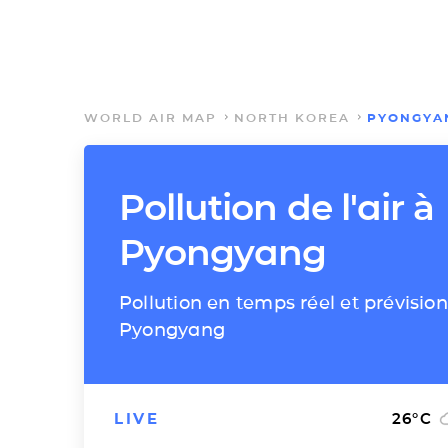
WORLD AIR MAP
NORTH KOREA
PYONGYA
Pollution de l'air à
Pyongyang
Pollution en temps réel et prévision
Pyongyang
LIVE
26
°C