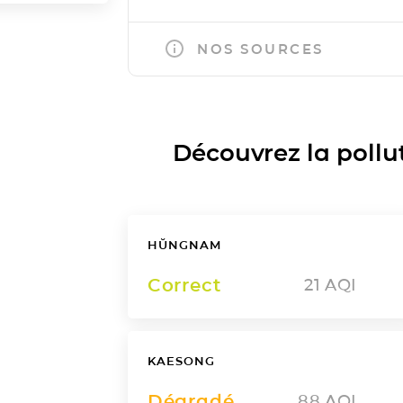
NOS SOURCES
Découvrez la polluti
HŬNGNAM
Correct
21
AQI
KAESONG
Dégradé
88
AQI