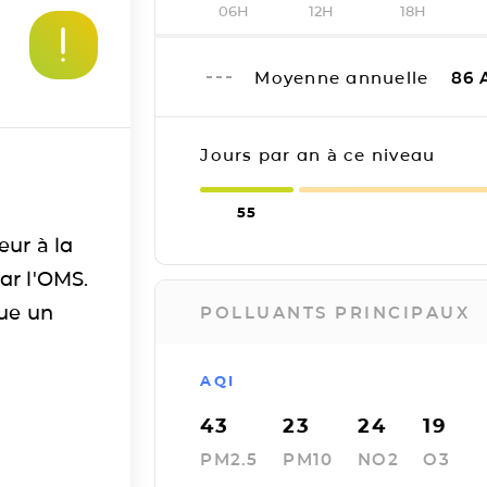
06H
12H
18H
Moyenne annuelle
86
Jours par an à ce niveau
55
eur à la
ar l'OMS.
tue un
POLLUANTS PRINCIPAUX
AQI
43
23
24
19
PM2.5
PM10
NO2
O3