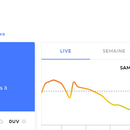
NG
LIVE
SEMAINE
SAM
s à
0
UV