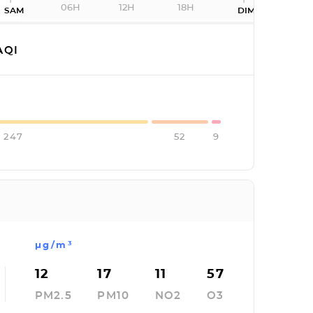
06H
12H
18H
SAM
DIM
AQI
247
52
9
µg/m³
12
17
11
57
PM2.5
PM10
NO2
O3