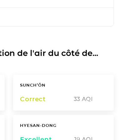
on de l'air du côté de...
SUNCH’ŎN
Correct
33
AQI
HYESAN-DONG
Excellent
19
AQI