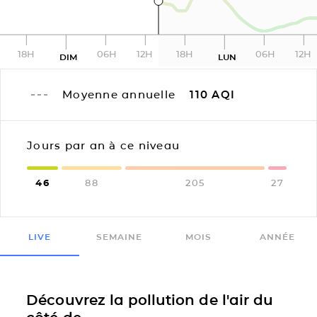
18H
06H
12H
18H
06H
12H
DIM
LUN
Moyenne annuelle
110
AQI
Jours par an à ce niveau
46
88
205
27
LIVE
SEMAINE
MOIS
ANNÉE
Découvrez la pollution de l'air du