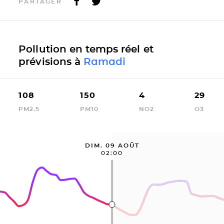
PARTAGER
Pollution en temps réel et
prévisions à
Ramadi
108
150
4
29
PM2.5
PM10
NO2
O3
DIM. 09 AOÛT
02:00