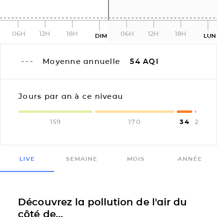
06H
12H
18H
06H
12H
18H
DIM
LUN
Moyenne annuelle
54
AQI
Jours par an à ce niveau
159
170
34
2
LIVE
SEMAINE
MOIS
ANNÉE
Découvrez la pollution de l'air du
côté de...