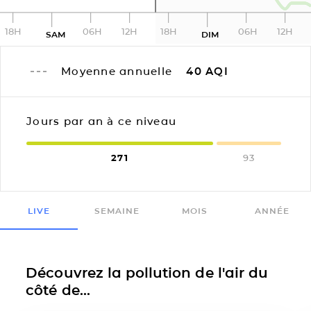
18H
06H
12H
18H
06H
12H
SAM
DIM
Moyenne annuelle
40
AQI
Jours par an à ce niveau
271
93
LIVE
SEMAINE
MOIS
ANNÉE
Découvrez la pollution de l'air du
côté de...