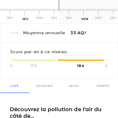
18H
06H
12H
18H
06H
12H
JEU
VEN
Moyenne annuelle
33
AQI
Jours par an à ce niveau
0
175
184
4
LIVE
SEMAINE
MOIS
ANNÉE
Découvrez la pollution de l'air du
côté de...