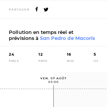
PARTAGER
Pollution en temps réel et
prévisions à
San Pedro de Macorís
24
12
16
5
PM2.5
PM10
NO2
O3
VEN. 07 AOÛT
03:00