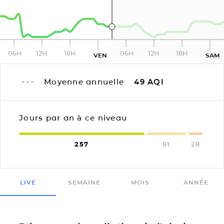
06H
12H
18H
06H
12H
18H
VEN
SAM
Moyenne annuelle
49
AQI
Jours par an à ce niveau
257
81
28
LIVE
SEMAINE
MOIS
ANNÉE