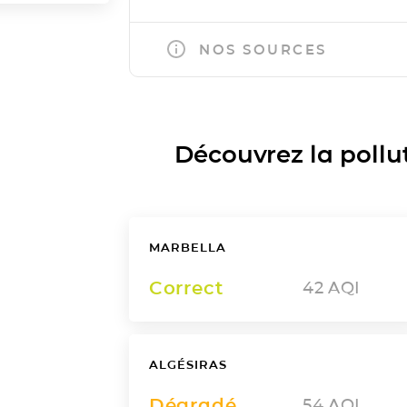
NOS SOURCES
Découvrez la polluti
MARBELLA
Correct
42
AQI
ALGÉSIRAS
Dégradé
54
AQI