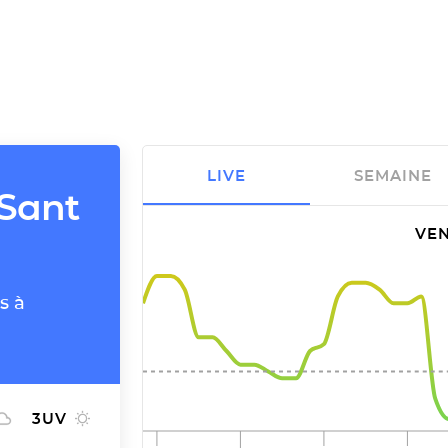
LIVE
SEMAINE
 Sant
VEN
s à
3
UV