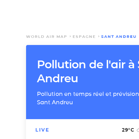
WORLD AIR MAP
ESPAGNE
SANT ANDREU
Pollution de l'air à
Andreu
Pollution en temps réel et prévision
Sant Andreu
LIVE
29
°C