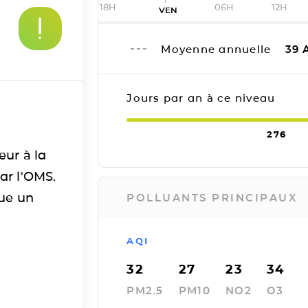
18H
06H
12H
VEN
Moyenne annuelle
39
A
Jours par an à ce niveau
276
eur à la
ar l'OMS.
tue un
POLLUANTS PRINCIPAUX
AQI
32
27
23
34
PM2.5
PM10
NO2
O3