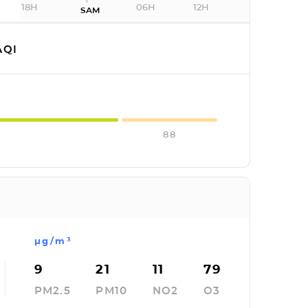
18H
06H
12H
SAM
QI
88
µg/m³
9
21
11
79
PM2.5
PM10
NO2
O3