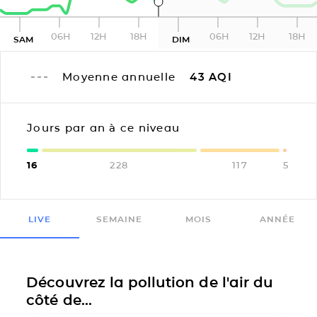
06H
12H
18H
06H
12H
18H
SAM
DIM
Moyenne annuelle
43
AQI
Jours par an à ce niveau
16
228
117
5
LIVE
SEMAINE
MOIS
ANNÉE
Découvrez la pollution de l'air du
côté de...