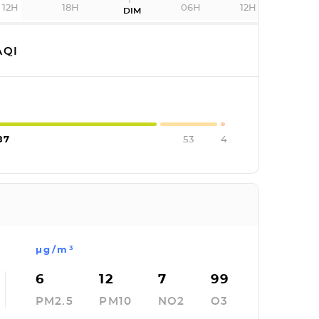
12H
18H
06H
12H
DIM
QI
87
53
4
µg/m³
6
12
7
99
PM2.5
PM10
NO2
O3