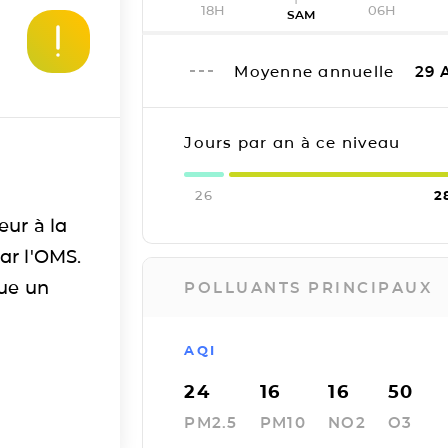
18H
06H
SAM
Moyenne annuelle
29
A
Jours par an à ce niveau
26
2
eur à la
ar l'OMS.
tue un
POLLUANTS PRINCIPAUX
AQI
24
16
16
50
PM2.5
PM10
NO2
O3