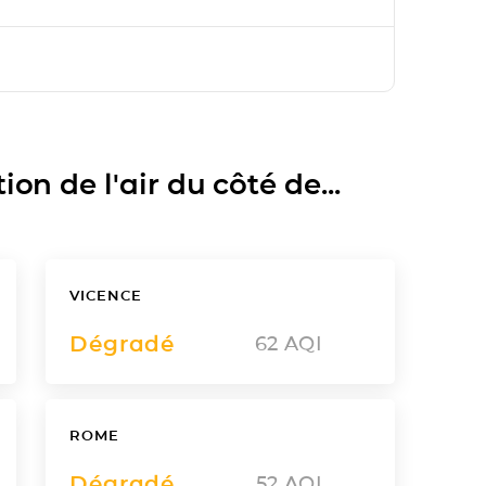
on de l'air du côté de...
VICENCE
Dégradé
62
AQI
ROME
Dégradé
52
AQI