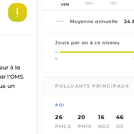
06H
12H
VEN
Moyenne annuelle
24
Jours par an à ce niveau
6
eur à la
ar l'OMS.
tue un
POLLUANTS PRINCIPAUX
AQI
26
20
16
46
PM2.5
PM10
NO2
O3