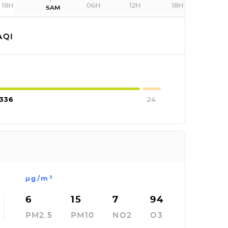
18H
06H
12H
18H
SAM
AQI
336
24
µg/m³
6
15
7
94
PM2.5
PM10
NO2
O3