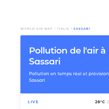
WORLD AIR MAP
ITALIE
SASSARI
Pollution de l'air à
Sassari
Pollution en temps réel et prévision
Sassari
LIVE
28
°C