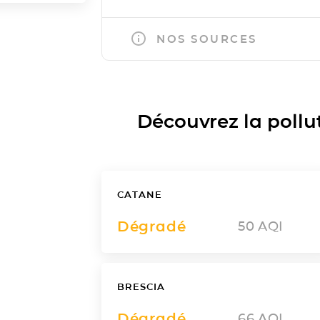
NOS SOURCES
Découvrez la polluti
CATANE
Dégradé
50
AQI
BRESCIA
Dégradé
66
AQI