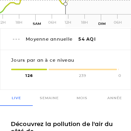
12H
18H
06H
12H
18H
06H
SAM
DIM
Moyenne annuelle
54
AQI
Jours par an à ce niveau
126
239
0
LIVE
SEMAINE
MOIS
ANNÉE
Découvrez la pollution de l'air du