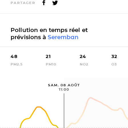
PARTAGER
Pollution en temps réel et
prévisions à
Seremban
48
21
24
32
PM2.5
PM10
NO2
O3
SAM. 08 AOÛT
11:00