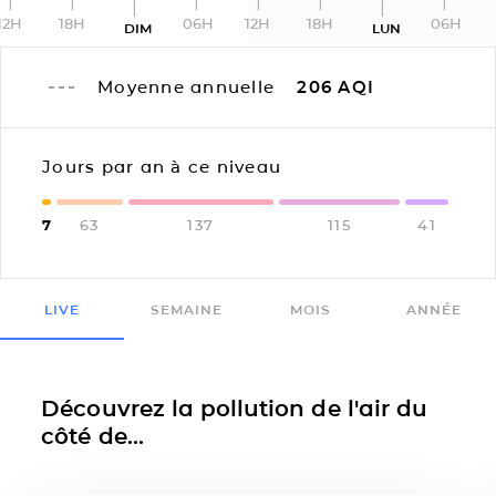
12H
18H
06H
12H
18H
06H
DIM
LUN
Moyenne annuelle
206
AQI
Jours par an à ce niveau
7
63
137
115
41
LIVE
SEMAINE
MOIS
ANNÉE
Découvrez la pollution de l'air du
côté de...