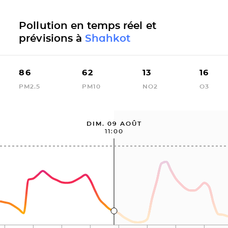
Pollution en temps réel et
prévisions à
Shahkot
86
62
13
16
PM2.5
PM10
NO2
O3
DIM. 09 AOÛT
11:00