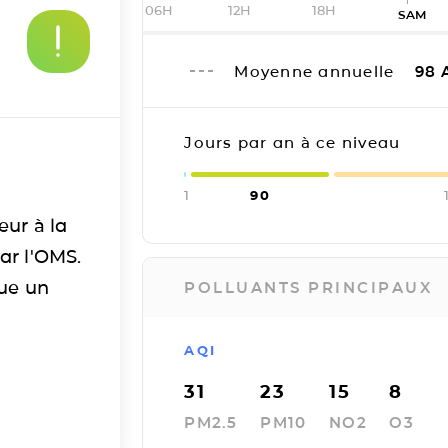
06H
12H
18H
SAM
Moyenne annuelle
98
Jours par an à ce niveau
1
90
eur à la
ar l'OMS.
tue un
POLLUANTS PRINCIPAUX
AQI
31
23
15
8
PM2.5
PM10
NO2
O3