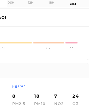
06H
12H
18H
DIM
AQI
159
82
33
µg/m³
8
18
7
24
PM2.5
PM10
NO2
O3