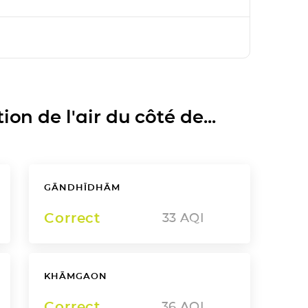
on de l'air du côté de...
GĀNDHĪDHĀM
Correct
33
AQI
KHĀMGAON
Correct
36
AQI