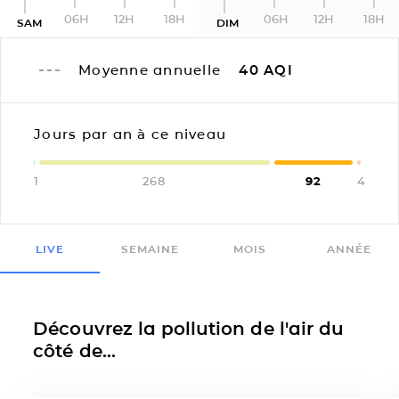
06H
12H
18H
06H
12H
18H
SAM
DIM
Moyenne annuelle
40
AQI
Jours par an à ce niveau
1
268
92
4
LIVE
SEMAINE
MOIS
ANNÉE
Découvrez la pollution de l'air du
côté de...