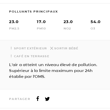
POLLUANTS PRINCIPAUX
23.0
17.0
23.0
54.0
PM2.5
PM10
NO2
O3
SPORT EXTÉRIEUR
SORTIR BÉBÉ
CAFÉ EN TERRASSE
L'air a atteint un niveau élevé de pollution.
Supérieur à la limite maximum pour 24h
établie par l'OMS.
PARTAGER