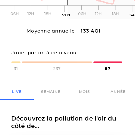
06H
12H
18H
06H
12H
18H
VEN
S
Moyenne annuelle
133
AQI
Jours par an à ce niveau
31
237
97
LIVE
SEMAINE
MOIS
ANNÉE
Découvrez la pollution de l'air du
côté de...