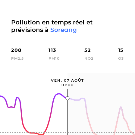
Pollution en temps réel et
prévisions à
Soreang
208
113
52
15
PM2.5
PM10
NO2
O3
VEN. 07 AOÛT
01:00