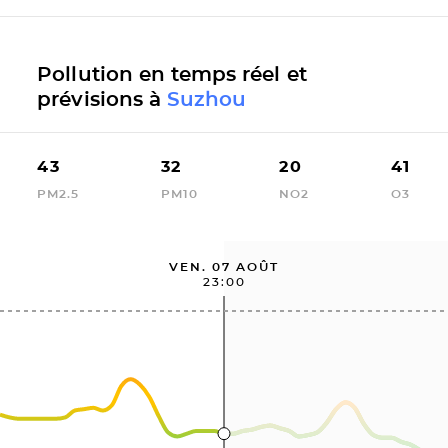
Pollution en temps réel et
prévisions à
Suzhou
43
32
20
41
PM2.5
PM10
NO2
O3
VEN. 07 AOÛT
23:00