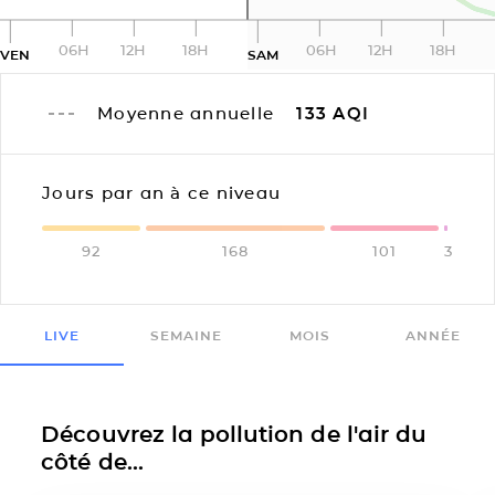
06H
12H
18H
06H
12H
18H
VEN
SAM
Moyenne annuelle
133
AQI
Jours par an à ce niveau
92
168
101
3
LIVE
SEMAINE
MOIS
ANNÉE
Découvrez la pollution de l'air du
côté de...