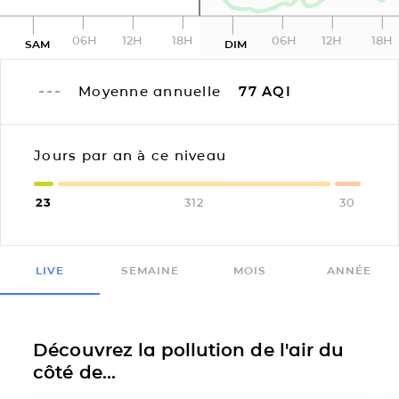
06H
12H
18H
06H
12H
18H
SAM
DIM
Moyenne annuelle
77
AQI
Jours par an à ce niveau
23
312
30
LIVE
SEMAINE
MOIS
ANNÉE
Découvrez la pollution de l'air du
côté de...