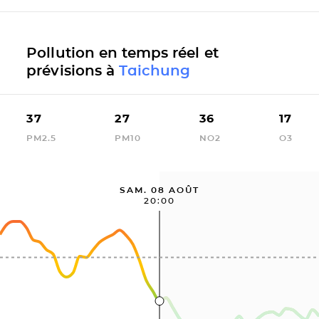
Pollution en temps réel et
prévisions à
Taichung
37
27
36
17
PM2.5
PM10
NO2
O3
SAM. 08 AOÛT
20:00