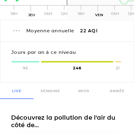
18H
06H
12H
18H
06H
12
JEU
VEN
Moyenne annuelle
22
AQI
Jours par an à ce niveau
96
246
21
LIVE
SEMAINE
MOIS
ANNÉE
Découvrez la pollution de l'air du
côté de...