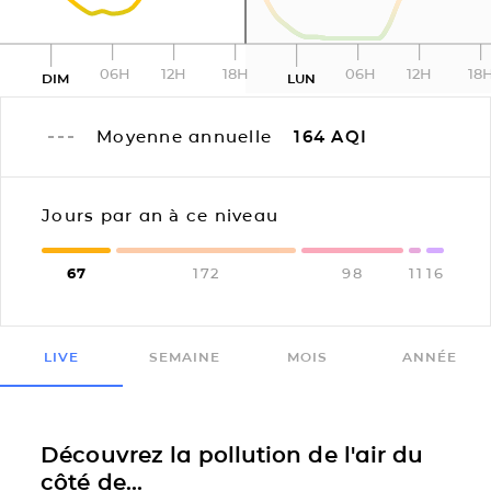
06H
12H
18H
06H
12H
18
DIM
LUN
Moyenne annuelle
164
AQI
Jours par an à ce niveau
67
172
98
11
16
LIVE
SEMAINE
MOIS
ANNÉE
Découvrez la pollution de l'air du
côté de...