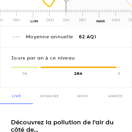
2H
18H
06H
12H
18H
06H
1
LUN
MAR
Moyenne annuelle
62
AQI
Jours par an à ce niveau
96
264
5
LIVE
SEMAINE
MOIS
ANNÉE
Découvrez la pollution de l'air du
côté de...