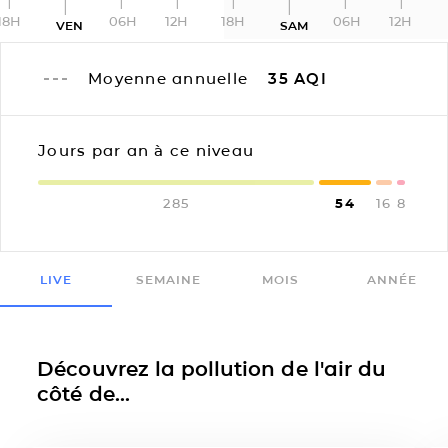
18H
06H
12H
18H
06H
12H
VEN
SAM
Moyenne annuelle
35
AQI
Jours par an à ce niveau
285
54
16
8
LIVE
SEMAINE
MOIS
ANNÉE
Découvrez la pollution de l'air du
côté de...