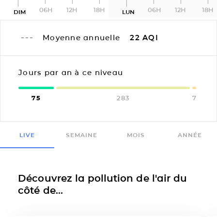
06H
12H
18H
06H
12H
18H
DIM
LUN
Moyenne annuelle
22
AQI
Jours par an à ce niveau
75
283
7
LIVE
SEMAINE
MOIS
ANNÉE
Découvrez la pollution de l'air du
côté de...