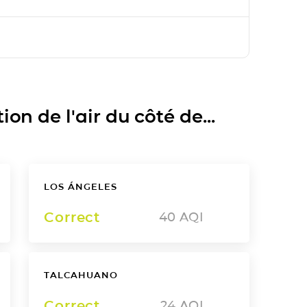
on de l'air du côté de...
LOS ÁNGELES
Correct
40
AQI
TALCAHUANO
Correct
24
AQI