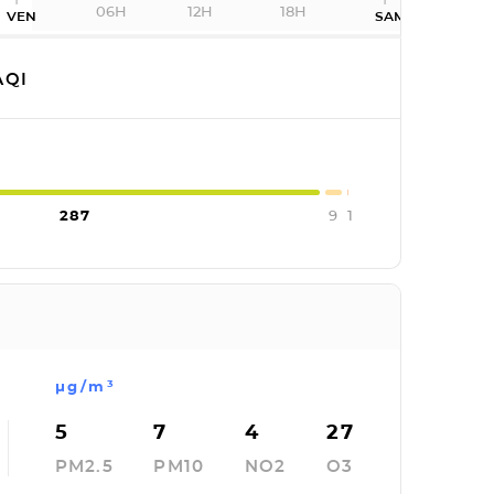
06H
12H
18H
VEN
SAM
QI
287
9
1
µg/m³
5
7
4
27
PM2.5
PM10
NO2
O3