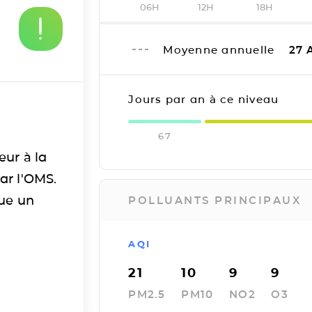
06H
12H
18H
Moyenne annuelle
27
A
Jours par an à ce niveau
67
eur à la
ar l'OMS.
tue un
POLLUANTS PRINCIPAUX
AQI
21
10
9
9
PM2.5
PM10
NO2
O3