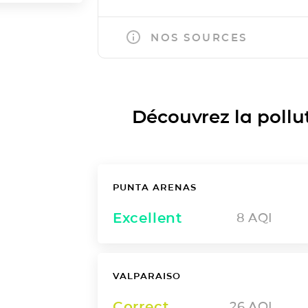
NOS SOURCES
Découvrez la polluti
PUNTA ARENAS
Excellent
8
AQI
VALPARAISO
Correct
26
AQI