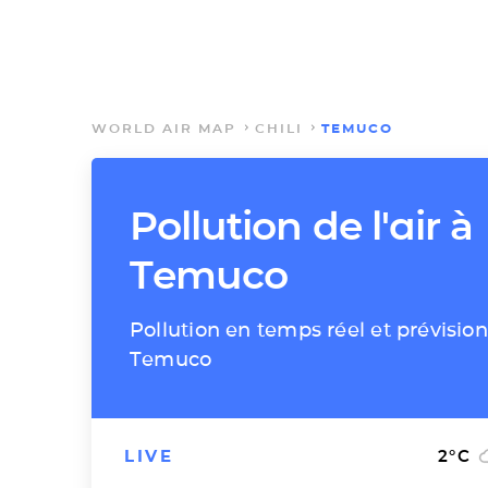
WORLD AIR MAP
CHILI
TEMUCO
Pollution de l'air à
Temuco
Pollution en temps réel et prévision
Temuco
LIVE
2
°C