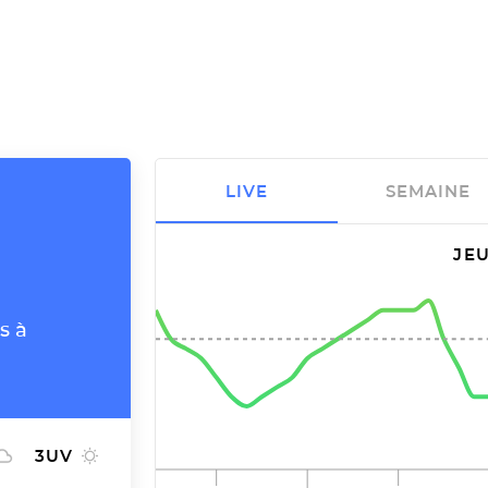
LIVE
SEMAINE
JEU
s à
3
UV