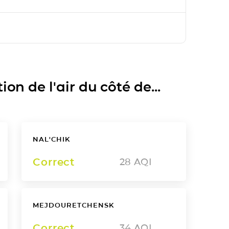
on de l'air du côté de...
NAL'CHIK
Correct
28
AQI
MEJDOURETCHENSK
Correct
34
AQI