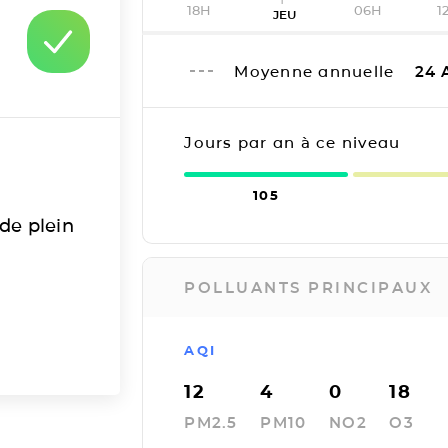
18H
06H
1
JEU
Moyenne annuelle
24
Jours par an à ce niveau
105
 de plein
POLLUANTS PRINCIPAUX
AQI
12
4
0
18
PM2.5
PM10
NO2
O3