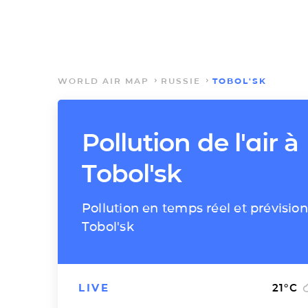
WORLD AIR MAP
RUSSIE
TOBOL'SK
Pollution de l'air à
Tobol'sk
Pollution en temps réel et prévision
Tobol'sk
LIVE
21
°C