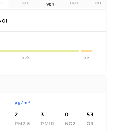
2H
18H
06H
12H
VEN
AQI
235
26
µg/m³
2
3
0
53
PM2.5
PM10
NO2
O3