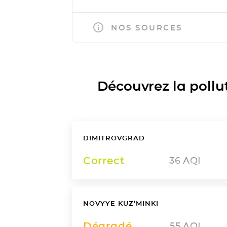
NOS SOURCES
Découvrez la polluti
DIMITROVGRAD
Correct
36
AQI
NOVYYE KUZ’MINKI
Dégradé
55
AQI