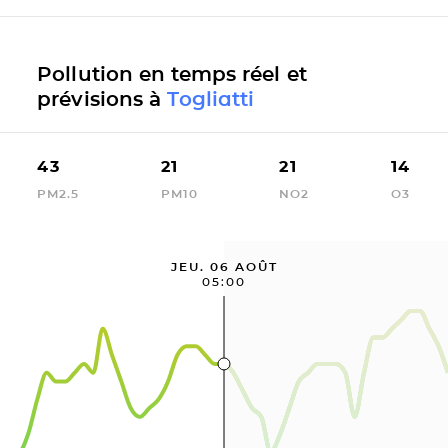
Pollution en temps réel et
prévisions à
Togliatti
43
21
21
14
PM2.5
PM10
NO2
O3
JEU. 06 AOÛT
05:00