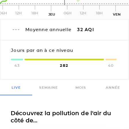
06H
12H
18H
06H
12H
18H
JEU
VEN
Moyenne annuelle
32
AQI
Jours par an à ce niveau
43
282
40
LIVE
SEMAINE
MOIS
ANNÉE
Découvrez la pollution de l'air du
côté de...