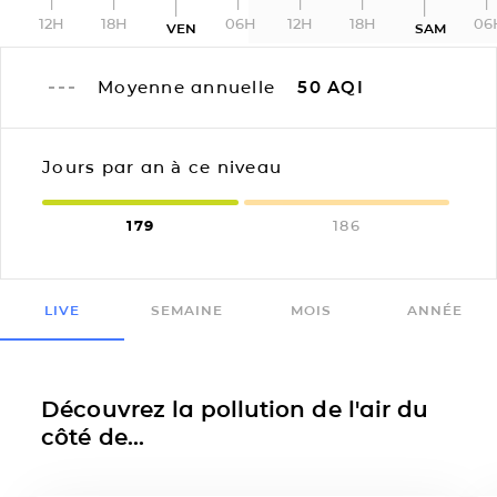
12H
18H
06H
12H
18H
06
VEN
SAM
Moyenne annuelle
50
AQI
Jours par an à ce niveau
179
186
LIVE
SEMAINE
MOIS
ANNÉE
Découvrez la pollution de l'air du
côté de...