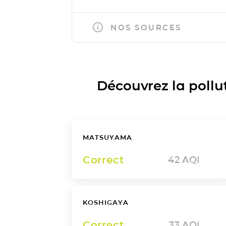
NOS SOURCES
Découvrez la polluti
MATSUYAMA
Correct
42
AQI
KOSHIGAYA
Correct
33
AQI