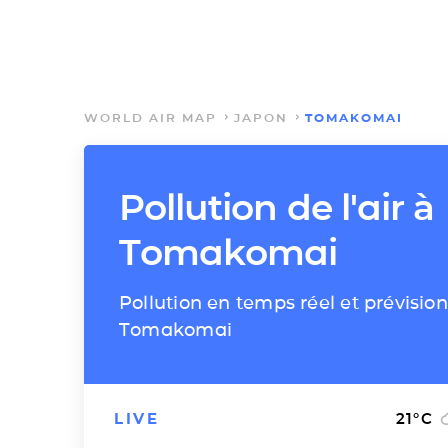
WORLD AIR MAP
JAPON
TOMAKOMAI
Pollution de l'air à
Tomakomai
Pollution en temps réel et prévision
Tomakomai
LIVE
21
°C