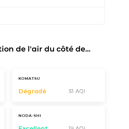
on de l'air du côté de...
KOMATSU
Dégradé
51
AQI
NODA-SHI
Excellent
19
AQI