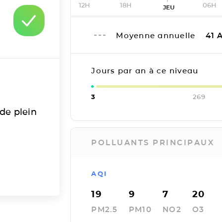
12H
18H
06H
JEU
Moyenne annuelle
41
A
Jours par an à ce niveau
3
269
 de plein
POLLUANTS PRINCIPAUX
AQI
19
9
7
20
PM2.5
PM10
NO2
O3