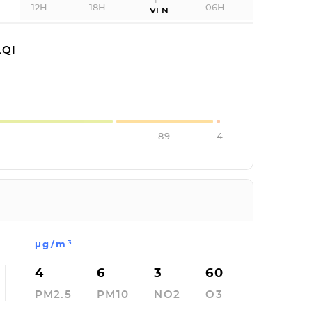
12H
18H
06H
VEN
QI
89
4
µg/m³
4
6
3
60
PM2.5
PM10
NO2
O3