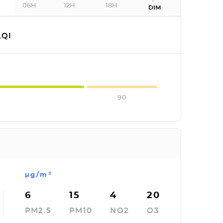
06H
12H
18H
DIM
QI
90
µg/m³
6
15
4
20
PM2.5
PM10
NO2
O3