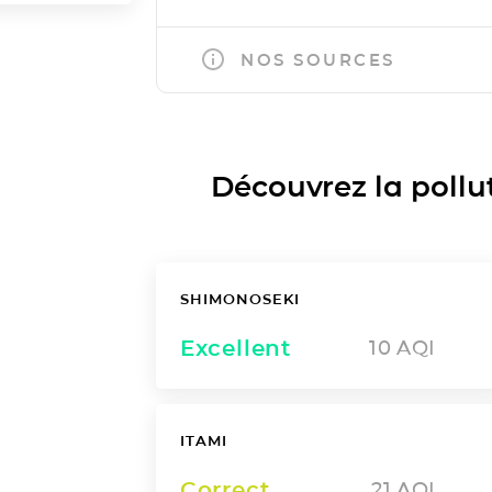
NOS SOURCES
Découvrez la polluti
SHIMONOSEKI
Excellent
10
AQI
ITAMI
Correct
21
AQI