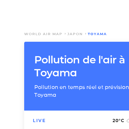
WORLD AIR MAP
JAPON
TOYAMA
Pollution de l'air à
Toyama
Pollution en temps réel et prévision
Toyama
LIVE
20
°C