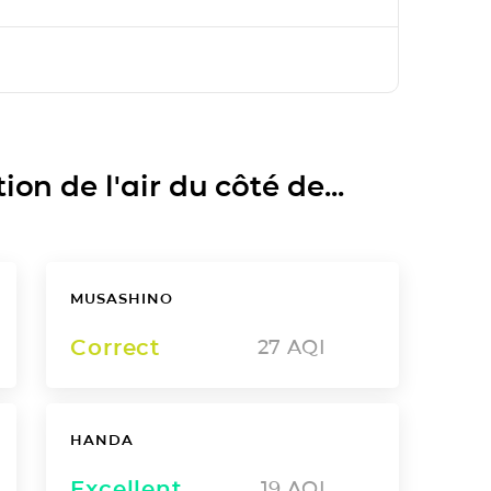
on de l'air du côté de...
MUSASHINO
Correct
27
AQI
HANDA
Excellent
19
AQI