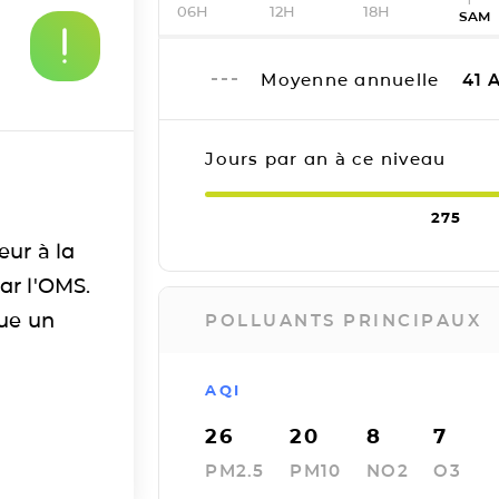
06H
12H
18H
SAM
Moyenne annuelle
41
A
Jours par an à ce niveau
275
eur à la
ar l'OMS.
tue un
POLLUANTS PRINCIPAUX
AQI
26
20
8
7
PM2.5
PM10
NO2
O3