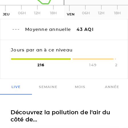
06H
12H
18H
06H
12H
18H
JEU
VEN
Moyenne annuelle
43
AQI
Jours par an à ce niveau
216
149
2
LIVE
SEMAINE
MOIS
ANNÉE
Découvrez la pollution de l'air du
côté de...