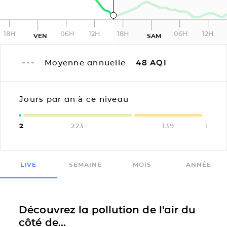
18H
06H
12H
18H
06H
12H
VEN
SAM
Moyenne annuelle
48
AQI
Jours par an à ce niveau
2
223
139
1
LIVE
SEMAINE
MOIS
ANNÉE
Découvrez la pollution de l'air du
côté de...