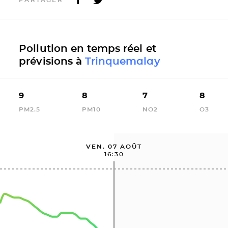
Pollution en temps réel et
prévisions à
Trinquemalay
9
8
7
8
PM2.5
PM10
NO2
O3
VEN. 07 AOÛT
16:30