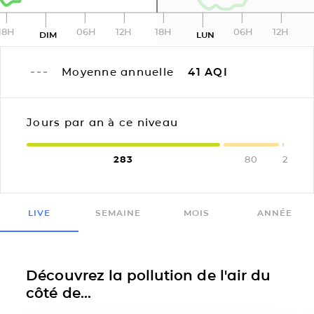
18H
06H
12H
18H
06H
12H
DIM
LUN
Moyenne annuelle
41
AQI
Jours par an à ce niveau
283
80
2
LIVE
SEMAINE
MOIS
ANNÉE
Découvrez la pollution de l'air du
côté de...