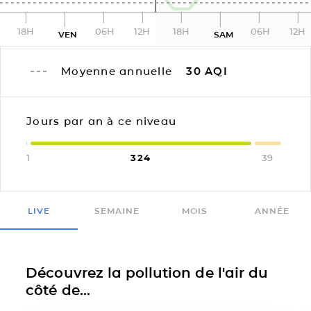
18H
06H
12H
18H
06H
12H
VEN
SAM
Moyenne annuelle
30
AQI
Jours par an à ce niveau
1
324
39
LIVE
SEMAINE
MOIS
ANNÉE
Découvrez la pollution de l'air du
côté de...