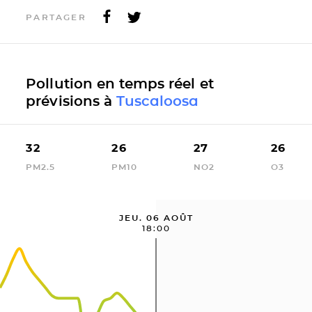
PARTAGER
Pollution en temps réel et
prévisions à
Tuscaloosa
32
26
27
26
PM2.5
PM10
NO2
O3
JEU. 06 AOÛT
18:00