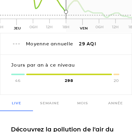
8H
06H
12H
18H
06H
12H
1
JEU
VEN
Moyenne annuelle
29
AQI
Jours par an à ce niveau
46
298
20
LIVE
SEMAINE
MOIS
ANNÉE
Découvrez la pollution de l'air du