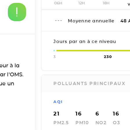
06H
12H
18H
Moyenne annuelle
48
Jours par an à ce niveau
3
230
eur à la
ar l'OMS.
tue un
POLLUANTS PRINCIPAUX
AQI
21
16
6
16
PM2.5
PM10
NO2
O3