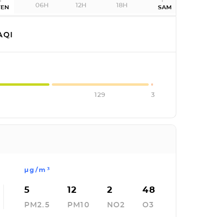
06H
12H
18H
VEN
SAM
AQI
129
3
µg/m³
5
12
2
48
PM2.5
PM10
NO2
O3