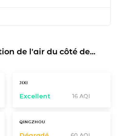
on de l'air du côté de...
JIXI
Excellent
16
AQI
QINGZHOU
Dégradé
60
AQI