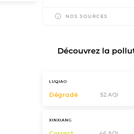
NOS SOURCES
Découvrez la polluti
LUQIAO
Dégradé
52
AQI
XINXIANG
Correct
46
AQI