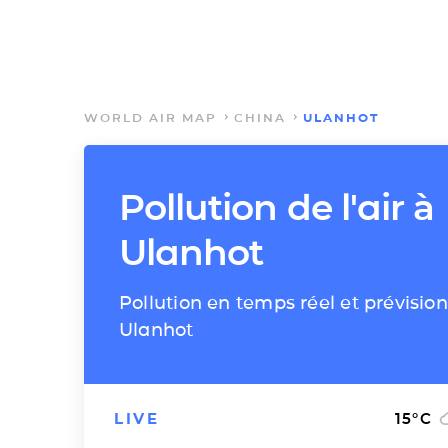
WORLD AIR MAP
CHINA
ULANHOT
Pollution de l'air à
Ulanhot
Pollution en temps réel et prévision
Ulanhot
LIVE
15
°C