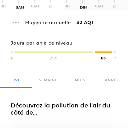
18H
06H
12H
18H
06H
12H
SAM
DIM
Moyenne annuelle
32
AQI
Jours par an à ce niveau
6
290
63
7
LIVE
SEMAINE
MOIS
ANNÉE
Découvrez la pollution de l'air du
côté de...