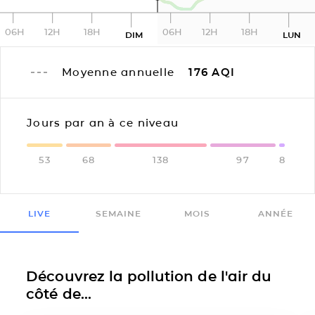
06H
12H
18H
06H
12H
18H
DIM
LUN
Moyenne annuelle
176
AQI
Jours par an à ce niveau
53
68
138
97
8
LIVE
SEMAINE
MOIS
ANNÉE
Découvrez la pollution de l'air du
côté de...