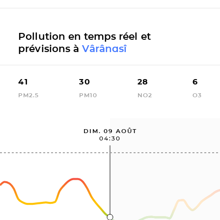
Pollution en temps réel et
prévisions à
Vârânasî
41
30
28
6
PM2.5
PM10
NO2
O3
DIM. 09 AOÛT
04:30