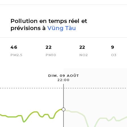
Pollution en temps réel et
prévisions à
Vũng Tàu
46
22
22
9
PM2.5
PM10
NO2
O3
DIM. 09 AOÛT
22:00