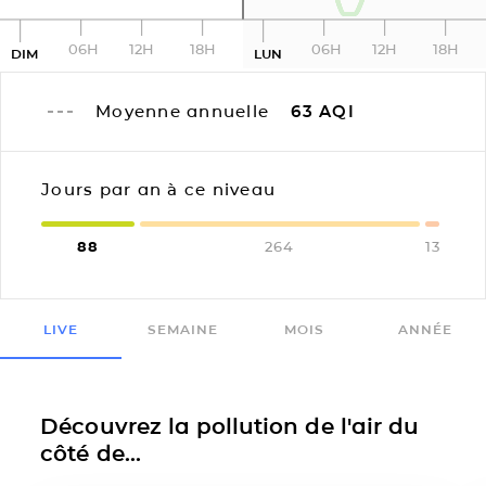
06H
12H
18H
06H
12H
18H
DIM
LUN
Moyenne annuelle
63
AQI
Jours par an à ce niveau
88
264
13
LIVE
SEMAINE
MOIS
ANNÉE
Découvrez la pollution de l'air du
côté de...