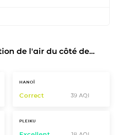
on de l'air du côté de...
HANOÏ
Correct
39
AQI
PLEIKU
Excellent
18
AQI