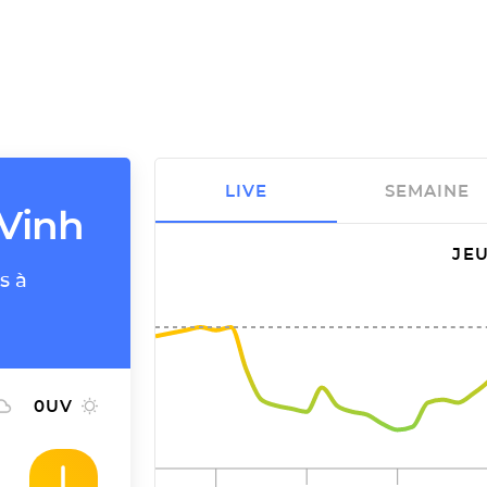
LIVE
SEMAINE
 Vinh
JEU
s à
0
UV