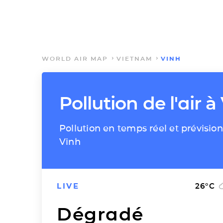
WORLD AIR MAP
VIETNAM
VINH
Pollution de l'air à
Pollution en temps réel et prévision
Vinh
LIVE
26
°C
Dégradé