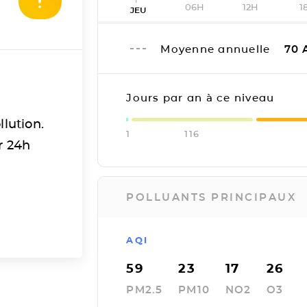
06H
12H
1
JEU
Moyenne annuelle
70
Jours par an à ce niveau
llution.
1
116
r 24h
POLLUANTS PRINCIPAUX
AQI
59
23
17
26
PM2.5
PM10
NO2
O3