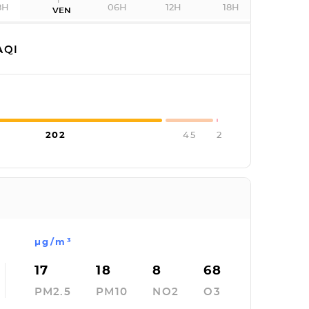
8H
06H
12H
18H
VEN
AQI
202
45
2
µg/m³
17
18
8
68
PM2.5
PM10
NO2
O3