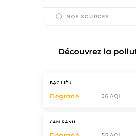
NOS SOURCES
Découvrez la polluti
BẠC LIÊU
Dégradé
56
AQI
CAM RANH
Dégradé
55
AQI