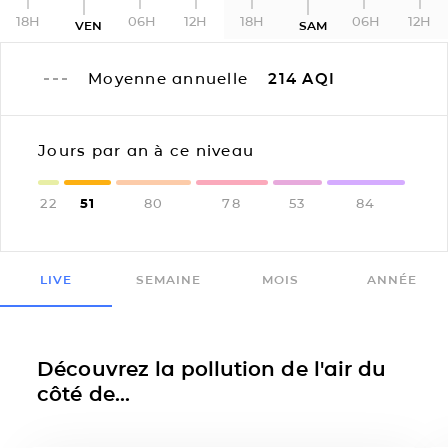
18H
06H
12H
18H
06H
12H
VEN
SAM
Moyenne annuelle
214
AQI
Jours par an à ce niveau
22
51
80
78
53
84
LIVE
SEMAINE
MOIS
ANNÉE
Découvrez la pollution de l'air du
côté de...