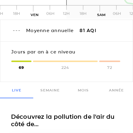
2H
18H
06H
12H
18H
06H
1
VEN
SAM
Moyenne annuelle
81
AQI
Jours par an à ce niveau
69
224
72
LIVE
SEMAINE
MOIS
ANNÉE
Découvrez la pollution de l'air du
côté de...