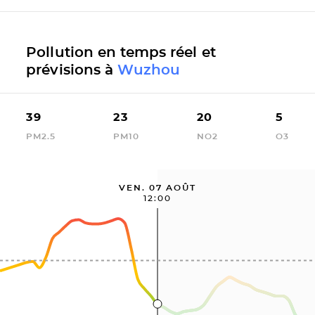
Pollution en temps réel et
prévisions à
Wuzhou
39
23
20
5
PM2.5
PM10
NO2
O3
VEN. 07 AOÛT
12:00