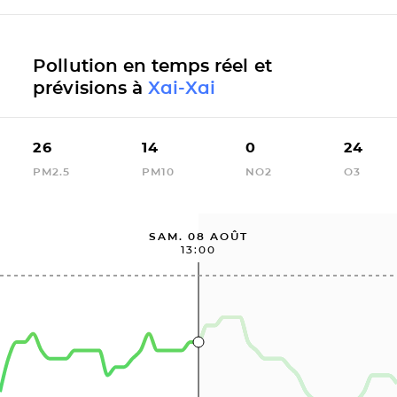
Pollution en temps réel et
prévisions à
Xai-Xai
26
14
0
24
PM2.5
PM10
NO2
O3
SAM. 08 AOÛT
13:00