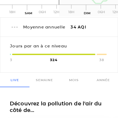
18H
06H
12H
18H
06H
12
SAM
DIM
Moyenne annuelle
34
AQI
Jours par an à ce niveau
3
324
38
LIVE
SEMAINE
MOIS
ANNÉE
Découvrez la pollution de l'air du
côté de...