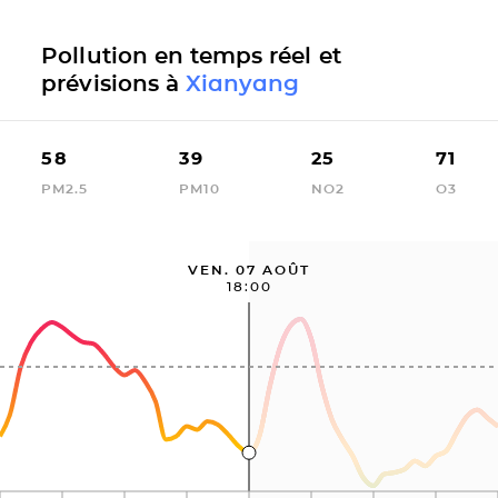
Pollution en temps réel et
prévisions à
Xianyang
58
39
25
71
PM2.5
PM10
NO2
O3
VEN. 07 AOÛT
18:00