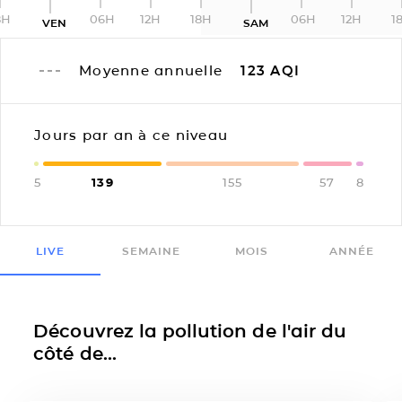
8H
06H
12H
18H
06H
12H
1
VEN
SAM
Moyenne annuelle
123
AQI
Jours par an à ce niveau
5
139
155
57
8
LIVE
SEMAINE
MOIS
ANNÉE
Découvrez la pollution de l'air du
côté de...