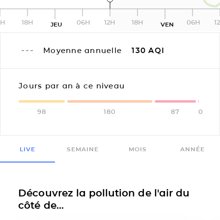
2H
18H
06H
12H
18H
06H
1
JEU
VEN
Moyenne annuelle
130
AQI
Jours par an à ce niveau
98
180
87
0
LIVE
SEMAINE
MOIS
ANNÉE
Découvrez la pollution de l'air du
côté de...