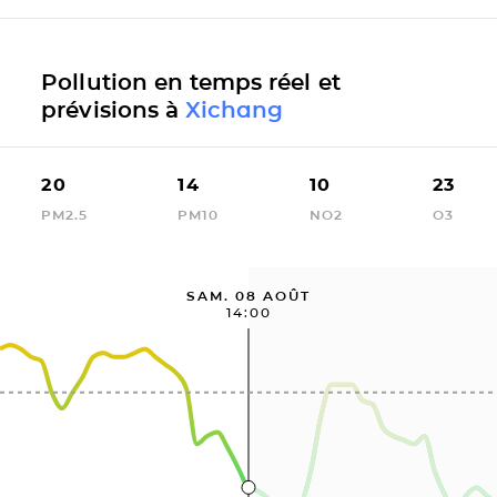
Pollution en temps réel et
prévisions à
Xichang
20
14
10
23
PM2.5
PM10
NO2
O3
SAM. 08 AOÛT
14:00