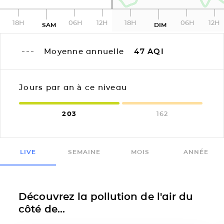
18H
06H
12H
18H
06H
12H
SAM
DIM
Moyenne annuelle
47
AQI
Jours par an à ce niveau
203
162
LIVE
SEMAINE
MOIS
ANNÉE
Découvrez la pollution de l'air du
côté de...